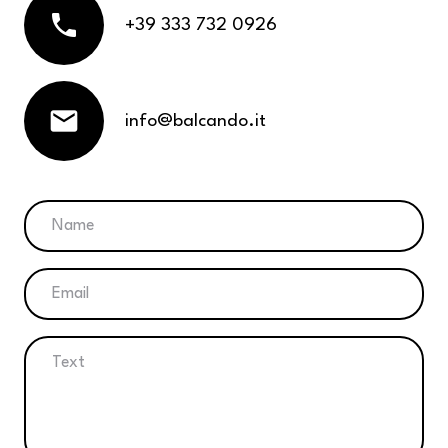
phone
+39 333 732 0926
mail
info@balcando.it