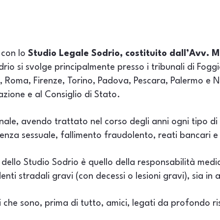
i con lo
Studio Legale Sodrio, costituito dall’Avv. M
io si svolge principalmente presso i tribunali di Foggia 
no, Roma, Firenze, Torino, Padova, Pescara, Palermo e 
azione e al Consiglio di Stato.
penale, avendo trattato nel corso degli anni ogni tipo di 
lenza sessuale, fallimento fraudolento, reati bancari e 
à dello Studio Sodrio è quello della responsabilità medic
enti stradali gravi (con decessi o lesioni gravi), sia in
he sono, prima di tutto, amici, legati da profondo ri